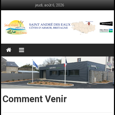
Skip
jeudi, août 6, 2026
to
content
Saint-
André-
des-
Eaux
(Côtes-
d'Armor)
Comment Venir
Le
site
web