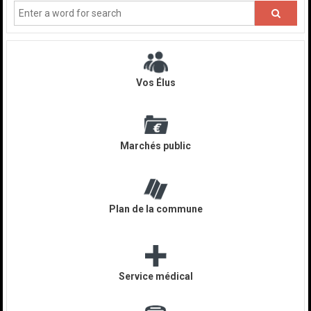
officiel
de
la
commune
de
Vos Élus
Saint
André
Des
Marchés public
Eaux
dans
les
Cotes
Plan de la commune
d'Armor,
Bretagne.
Service médical