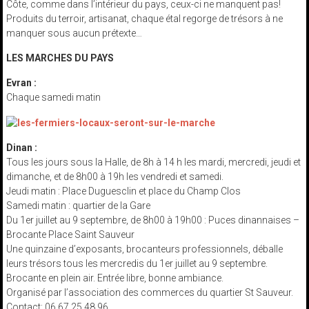
Côte, comme dans l’intérieur du pays, ceux-ci ne manquent pas!
officiel
Produits du terroir, artisanat, chaque étal regorge de trésors à ne
de
manquer sous aucun prétexte…
la
LES MARCHES DU PAYS
commune
de
Evran :
Chaque samedi matin
Saint
André
Des
Eaux
Dinan :
Tous les jours sous la Halle, de 8h à 14 h les mardi, mercredi, jeudi et
dans
dimanche, et de 8h00 à 19h les vendredi et samedi.
les
Jeudi matin : Place Duguesclin et place du Champ Clos
Cotes
Samedi matin : quartier de la Gare
d'Armor,
Du 1er juillet au 9 septembre, de 8h00 à 19h00 : Puces dinannaises –
Bretagne.
Brocante Place Saint Sauveur
Une quinzaine d’exposants, brocanteurs professionnels, déballe
leurs trésors tous les mercredis du 1er juillet au 9 septembre.
Brocante en plein air. Entrée libre, bonne ambiance.
Organisé par l’association des commerces du quartier St Sauveur.
Contact: 06 67 25 48 96