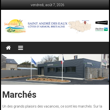
Skip
vendredi, août 7, 2026
to
content
Saint-
André-
des-
Eaux
(Côtes-
d'Armor)
Marchés
Le
site
Un des grands plaisirs des vacances, ce sont les marchés. Sur la
web