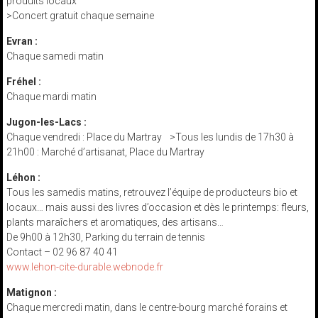
produits locaux
>Concert gratuit chaque semaine
Evran :
Chaque samedi matin
Fréhel :
Chaque mardi matin
Jugon-les-Lacs :
Chaque vendredi : Place du Martray >Tous les lundis de 17h30 à
21h00 : Marché d’artisanat, Place du Martray
Léhon :
Tous les samedis matins, retrouvez l’équipe de producteurs bio et
locaux… mais aussi des livres d’occasion et dès le printemps: fleurs,
plants maraîchers et aromatiques, des artisans…
De 9h00 à 12h30, Parking du terrain de tennis
Contact – 02 96 87 40 41
www.lehon-cite-durable.webnode.fr
Matignon :
Chaque mercredi matin, dans le centre-bourg marché forains et